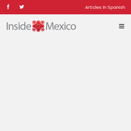
Skip
Articles In Spanish
Facebook
Twitter
to
content