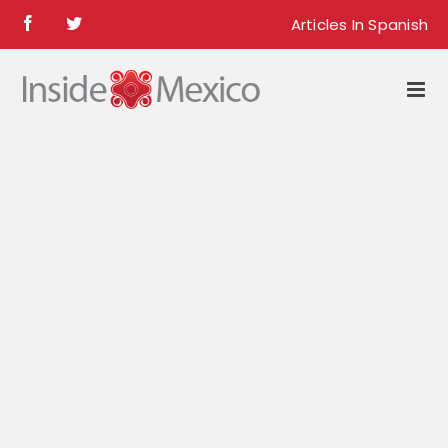
Skip
Articles In Spanish
Facebook
Twitter
to
content