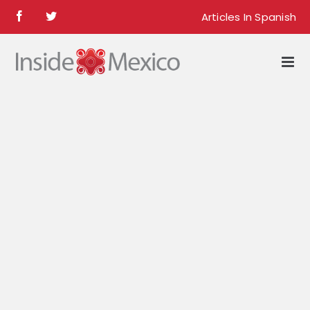
Skip
Articles In Spanish
Facebook
Twitter
to
content