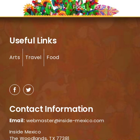
About Us
Travel
Food
Quick Facts
Useful Links
Arts
Travel
Food
Contact Information
Email:
webmaster@inside-mexico.com
Inside Mexico
The Woodlands, TX 77381