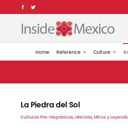
Skip
Facebook
Twitter
to
content
Home
Reference
Culture
Ar
La Piedra del Sol
Culturas Pre-Hispanicas
,
Historia
,
Mitos y Leyend