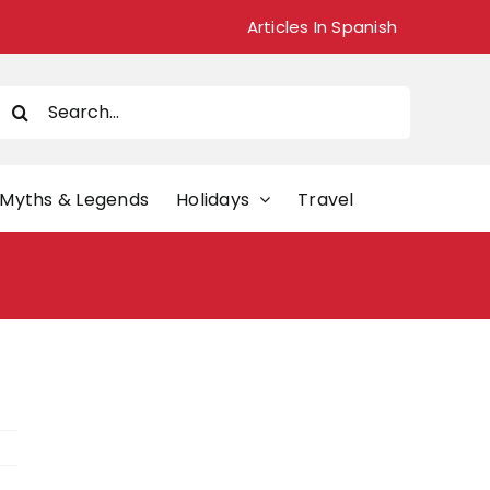
Articles In Spanish
Search
or:
Myths & Legends
Holidays
Travel