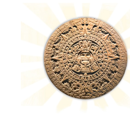
View
Larger
Image