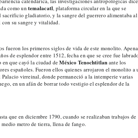
pariencia calendárica, las investigaciones antropológicas dic
temalacatl
sada como un
, plataforma circular en la que se
l sacrificio gladiatorio, y la sangre del guerrero alimentaba al
l con su sangre y vitalidad.
os fueron los primeros siglos de vida de este monolito. Apena
ños de esplendor entre 1512, fecha en que se cree fue labrad
México Tenochtitlan
o en que cayó la ciudad de
ante los
ores españoles. Fueron ellos quienes arrojaron el monolito a 
 Palacio virreinal, donde permaneció a la intemperie varias
ego, en un afán de borrar todo vestigio el esplendor de la
hasta que en diciembre 1790, cuando se realizaban trabajos de
medio metro de tierra, llena de fango.