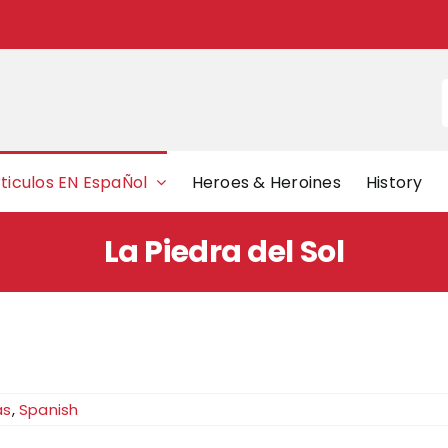
f
ticulos EN EspaÑol
Heroes & Heroines
History
La Piedra del Sol
as
,
Spanish