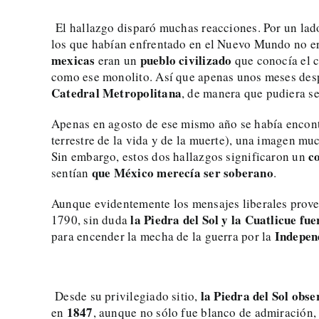
El hallazgo disparó muchas reacciones. Por un lado
los que habían enfrentado en el Nuevo Mundo no er
mexicas
pueblo
civilizado
eran un
que conocía el c
como ese monolito. Así que apenas unos meses despu
Catedral
Metropolitana
, de manera que pudiera se
Apenas en agosto de ese mismo año se había encon
terrestre de la vida y de la muerte), una imagen mu
c
Sin embargo, estos dos hallazgos significaron un
que
México merecía ser soberano
sentían
.
Aunque evidentemente los mensajes liberales prove
la Piedra del Sol y la Cuatlicue fu
1790, sin duda
Indepen
para encender la mecha de la guerra por la
la Piedra del Sol obse
Desde su privilegiado sitio,
1847
en
, aunque no sólo fue blanco de admiración,