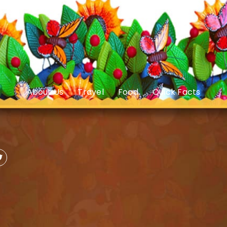
About Us
Travel
Food
Quick Facts