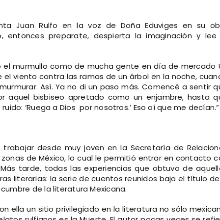
ta Juan Rulfo en la voz de Doña Eduviges en su ob
, entonces preparate, despierta la imaginación y lee 
do el murmullo como de mucha gente en día de mercado 
ce el viento contra las ramas de un árbol en la noche, cua
el murmurar. Así. Ya no di un paso más. Comencé a sentir 
or aquel bisbiseo apretado como un enjambre, hasta q
 ruido: ‘Ruega a Dios por nosotros.’ Eso oí que me decían.”
 a trabajar desde muy joven en la Secretaría de Relacion
s zonas de México, lo cual le permitió entrar en contacto 
 Más tarde, todas las experiencias que obtuvo de aquell
s literarias: la serie de cuentos reunidos bajo el título d
a cumbre de la literatura Mexicana.
 ella un sitio privilegiado en la literatura no sólo mexica
latos rulfianos es la Muerte. El autor pocas veces se refi