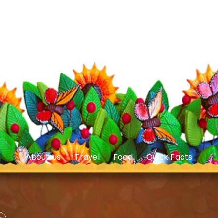
About Us
Travel
Food
Quick Facts