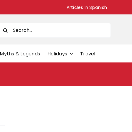
Articles In Spanish
Search
or:
Myths & Legends
Holidays
Travel