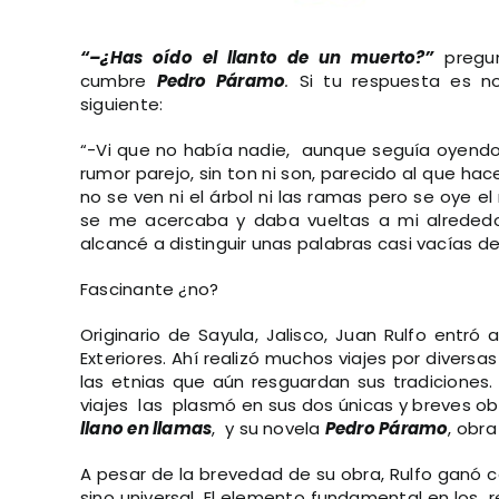
“–¿Has oído el llanto de un muerto?”
pregun
cumbre
Pedro Páramo
.
Si tu respuesta es no
siguiente:
“-Vi que no había nadie, aunque seguía oyen
rumor parejo, sin ton ni son, parecido al que ha
no se ven ni el árbol ni las ramas pero se oye 
se me acercaba y daba vueltas a mi alreded
alcancé a distinguir unas palabras casi vacías de
Fascinante ¿no?
Originario de Sayula, Jalisco, Juan Rulfo entró
Exteriores. Ahí realizó muchos viajes por diversa
las etnias que aún resguardan sus tradiciones.
viajes las plasmó en sus dos únicas y breves obra
llano en llamas
, y su novela
Pedro Páramo
, obr
A pesar de la brevedad de su obra, Rulfo ganó con
sino universal. El elemento fundamental en los re