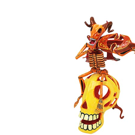
View
Larger
Image