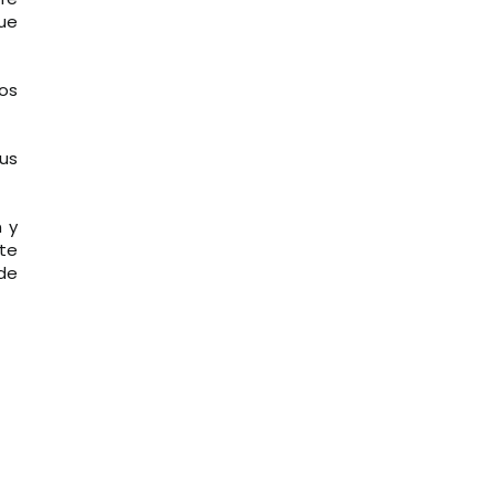
que
los
us
 y
nte
de