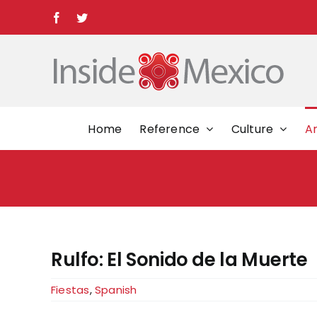
Skip
Facebook
Twitter
to
content
Home
Reference
Culture
Ar
Rulfo: El Sonido de la Muerte
Fiestas
,
Spanish