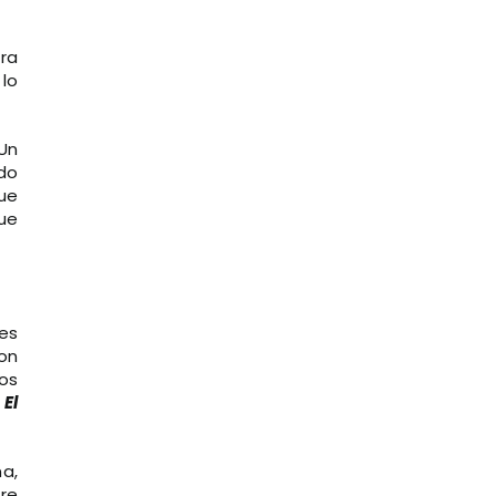
ra
lo
Un
ndo
que
ue
es
con
os
e
El
na,
ere