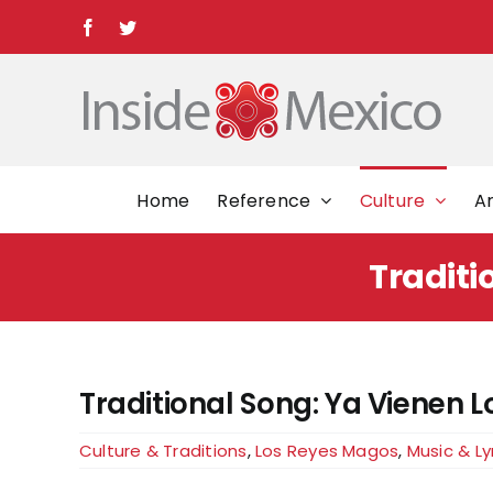
Skip
Facebook
Twitter
to
content
Home
Reference
Culture
Ar
Traditi
Traditional Song: Ya Vienen 
Culture & Traditions
,
Los Reyes Magos
,
Music & Ly