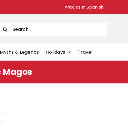
Articles In Spanish
Search
or:
Myths & Legends
Holidays
Travel
es Magos