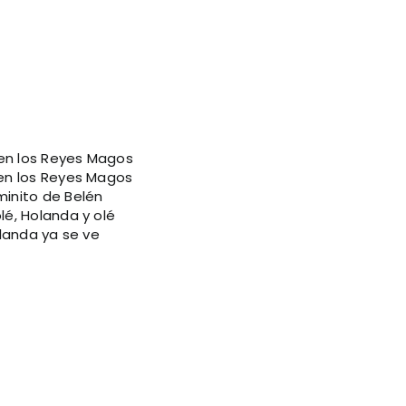
en los Reyes Magos
en los Reyes Magos
inito de Belén
olé, Holanda y olé
landa ya se ve