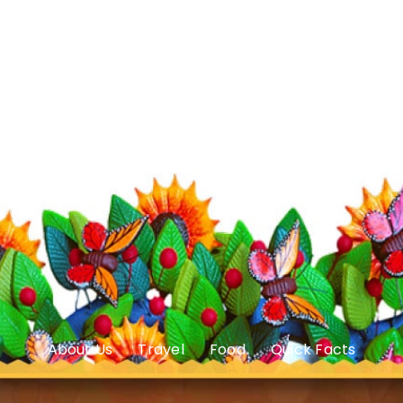
About Us
Travel
Food
Quick Facts