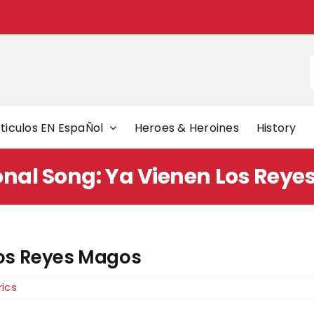
f
ticulos EN EspaÑol
Heroes & Heroines
History
onal Song: Ya Vienen Los Rey
Los Reyes Magos
rics