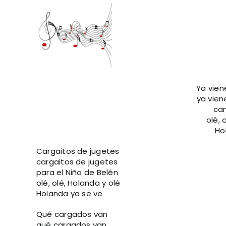
View
Larger
Image
Ya vien
ya vien
cam
olé, 
Ho
Cargaitos de jugetes
cargaitos de jugetes
para el Niño de Belén
olé, olé, Holanda y olé
Holanda ya se ve
Qué cargados van
qué cargados van