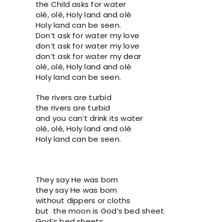
the Child asks for water
olé, olé, Holy land and olé
Holy land can be seen.
Don’t ask for water my love
don’t ask for water my love
don’t ask for water my dear
olé, olé, Holy land and olé
Holy land can be seen.
The rivers are turbid
the rivers are turbid
and you can’t drink its water
olé, olé, Holy land and olé
Holy land can be seen.
They say He was born
they say He was born
without dippers or cloths
but the moon is God’s bed sheet.
God’s bed sheets