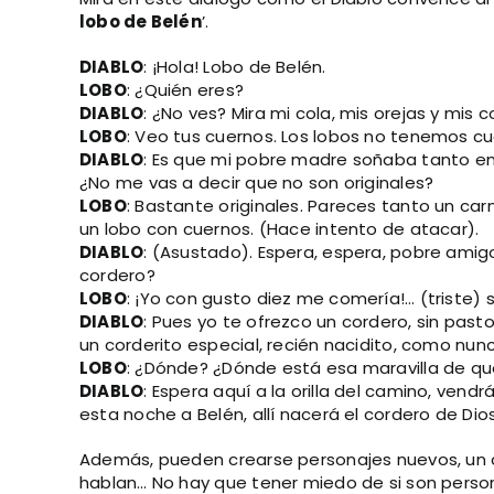
lobo de Belén
’.
DIABLO
: ¡Hola! Lobo de Belén.
LOBO
: ¿Quién eres?
DIABLO
: ¿No ves? Mira mi cola, mis orejas y mis c
LOBO
: Veo tus cuernos. Los lobos no tenemos cu
DIABLO
: Es que mi pobre madre soñaba tanto en
¿No me vas a decir que no son originales?
LOBO
: Bastante originales. Pareces tanto un c
un lobo con cuernos. (Hace intento de atacar).
DIABLO
: (Asustado). Espera, espera, pobre ami
cordero?
LOBO
: ¡Yo con gusto diez me comería!… (triste) 
DIABLO
: Pues yo te ofrezco un cordero, sin past
un corderito especial, recién nacidito, como nun
LOBO
: ¿Dónde? ¿Dónde está esa maravilla de q
DIABLO
: Espera aquí a la orilla del camino, vendr
esta noche a Belén, allí nacerá el cordero de Dios
Además, pueden crearse personajes nuevos, un ca
hablan… No hay que tener miedo de si son persona