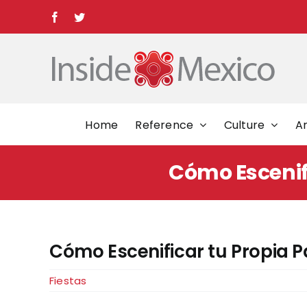
Skip
Facebook
Twitter
to
content
Home
Reference
Culture
Ar
Cómo Escenifi
Cómo Escenificar tu Propia P
Fiestas