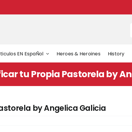
f
ticulos EN EspaÑol
Heroes & Heroines
History
car tu Propia Pastorela by An
astorela by Angelica Galicia