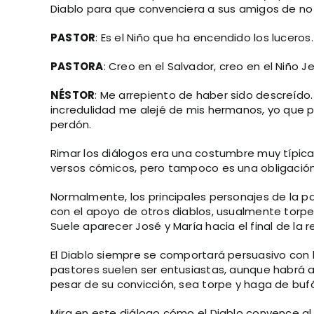
Diablo para que convenciera a sus amigos de no i
PASTOR
: Es el Niño que ha encendido los luceros.
PASTORA
: Creo en el Salvador, creo en el Niño J
NÉSTOR
: Me arrepiento de haber sido descreído
incredulidad me alejé de mis hermanos, yo que peq
perdón.
Rimar los diálogos era una costumbre muy típica 
versos cómicos, pero tampoco es una obligación 
Normalmente, los principales personajes de la pa
con el apoyo de otros diablos, usualmente torp
Suele aparecer José y María hacia el final de la 
El Diablo siempre se comportará persuasivo con l
pastores suelen ser entusiastas, aunque habrá a
pesar de su convicción, sea torpe y haga de bufón
Mira en este diálogo cómo el Diablo convence al l