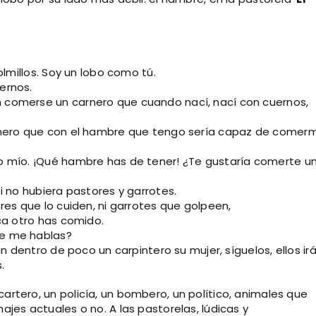
olmillos. Soy un lobo como tú.
ernos.
 comerse un carnero que cuando nací, nací con cuernos,
arnero que con el hambre que tengo sería capaz de comer
go mío. ¡Qué hambre has de tener! ¿Te gustaría comerte u
si no hubiera pastores y garrotes.
ores que lo cuiden, ni garrotes que golpeen,
ca otro has comido.
ue me hablas?
án dentro de poco un carpintero su mujer, síguelos, ellos ir
.
rtero, un policía, un bombero, un político, animales que
jes actuales o no. A las pastorelas, lúdicas y