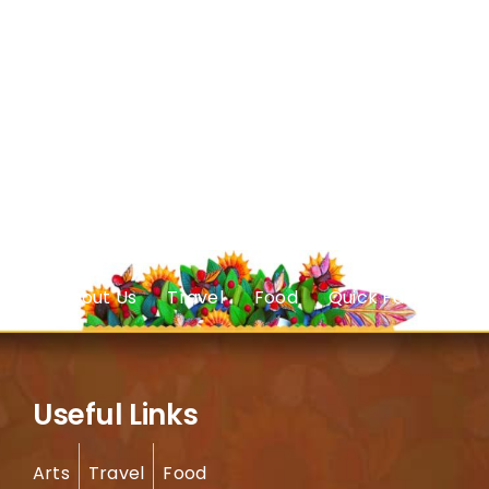
About Us
Travel
Food
Quick Facts
Useful Links
Arts
Travel
Food