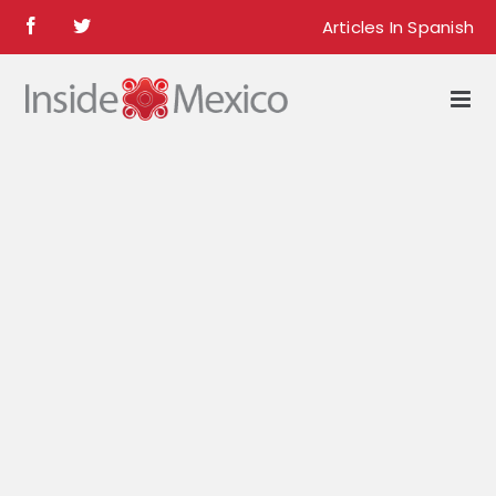
Skip
Articles In Spanish
Facebook
Twitter
to
content