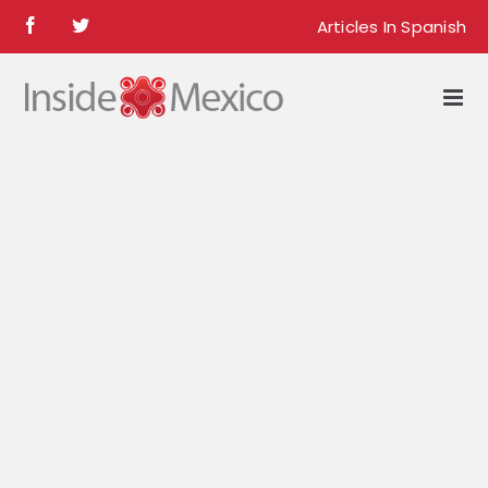
Skip
Articles In Spanish
Facebook
Twitter
to
content