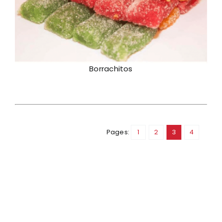
Borrachitos
Pages:
1
2
3
4