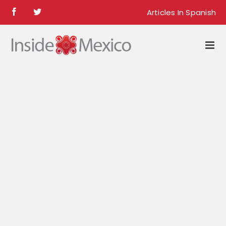
Skip
Articles In Spanish
Facebook
Twitter
to
content